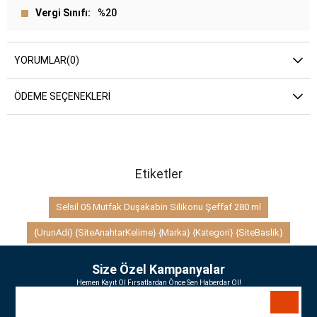
Vergi Sınıfı
%20
YORUMLAR
(0)
ÖDEME SEÇENEKLERI
Etiketler
Selsil 05 Mutfak Duşakabin Silikonu Şeffaf 280 ml
{UrunAdi} {SiteAnahtarKelime} {Marka} {Kategori} {SiteBaslik}
Size Özel Kampanyalar
Hemen Kayıt Ol Fırsatlardan Önce Sen Haberdar Ol!