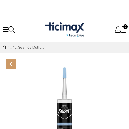
0
Selsil 05 Mutfak Duşakabin Silikonu Şeffaf 280 ml