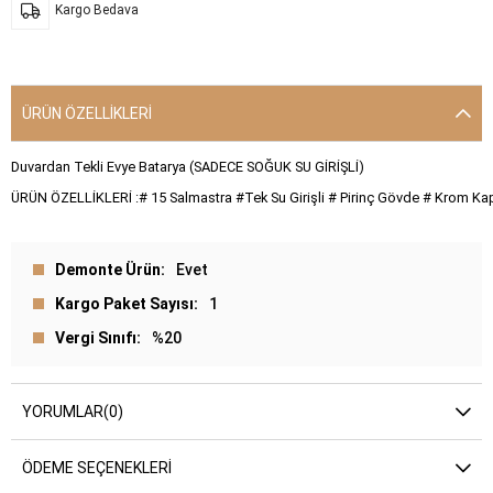
Kargo Bedava
ÜRÜN ÖZELLIKLERI
Duvardan Tekli Evye Batarya (SADECE SOĞUK SU GİRİŞLİ)
ÜRÜN ÖZELLİKLERİ :# 15 Salmastra #Tek Su Girişli # Pirinç Gövde # Krom K
Demonte Ürün
Evet
Kargo Paket Sayısı
1
Vergi Sınıfı
%20
YORUMLAR
(0)
ÖDEME SEÇENEKLERI