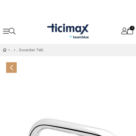
0
Duvardan Tekli Evye Batarya(SADECE SOĞUK SU GİRİŞLİ)