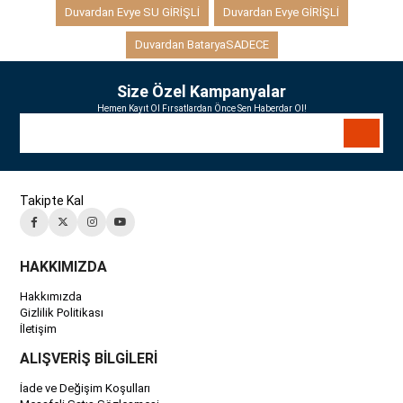
Duvardan Evye SU GİRİŞLİ
Duvardan Evye GİRİŞLİ
Duvardan BataryaSADECE
Size Özel Kampanyalar
Hemen Kayıt Ol Fırsatlardan Önce Sen Haberdar Ol!
Takipte Kal
HAKKIMIZDA
Hakkımızda
Gizlilik Politikası
İletişim
ALIŞVERİŞ BİLGİLERİ
İade ve Değişim Koşulları