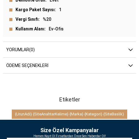
Demonte Ürün
Evet
Kargo Paket Sayısı
1
Vergi Sınıfı
%20
Kullanım Alanı
Ev-Ofis
YORUMLAR
(0)
ÖDEME SEÇENEKLERI
Etiketler
{UrunAdi} {SiteAnahtarKelime} {Marka} {Kategori} {SiteBaslik}
Size Özel Kampanyalar
Hemen Kayıt Ol Fırsatlardan Önce Sen Haberdar Ol!