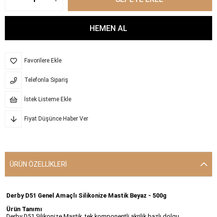
Favorilere Ekle
Telefonla Sipariş
İstek Listeme Ekle
Fiyat Düşünce Haber Ver
ÜRÜN ÖZELLIKLERI
Derby D51 Genel Amaçlı Silikonize Mastik Beyaz - 500g
Ürün Tanımı
Derby D51 Silikonize Mastik, tek komponentli akrilik bazlı dolgu