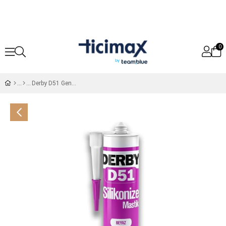
0
Derby D51 Genel Amaçlı Silikonize Mastik Beyaz - 500G