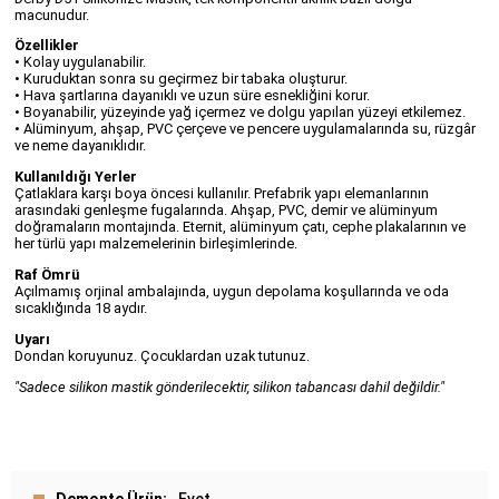
macunudur.
Özellikler
• Kolay uygulanabilir.
• Kuruduktan sonra su geçirmez bir tabaka oluşturur.
• Hava şartlarına dayanıklı ve uzun süre esnekliğini korur.
• Boyanabilir, yüzeyinde yağ içermez ve dolgu yapılan yüzeyi etkilemez.
• Alüminyum, ahşap, PVC çerçeve ve pencere uygulamalarında su, rüzgâr
ve neme dayanıklıdır.
Kullanıldığı Yerler
Çatlaklara karşı boya öncesi kullanılır. Prefabrik yapı elemanlarının
arasındaki genleşme fugalarında. Ahşap, PVC, demir ve alüminyum
doğramaların montajında. Eternit, alüminyum çatı, cephe plakalarının ve
her türlü yapı malzemelerinin birleşimlerinde.
Raf Ömrü
Açılmamış orjinal ambalajında, uygun depolama koşullarında ve oda
sıcaklığında 18 aydır.
Uyarı
Dondan koruyunuz. Çocuklardan uzak tutunuz.
"Sadece silikon mastik gönderilecektir, silikon tabancası dahil değildir."